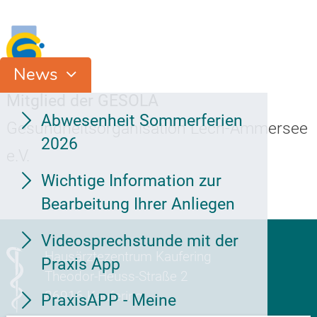
News
Mitglied der GESOLA
Abwesenheit Sommerferien
Gesundheitsorganisation Lech-Ammersee
2026
e.V.
Wichtige Information zur
Bearbeitung Ihrer Anliegen
Videosprechstunde mit der
Hausärztezentrum Kaufering
Praxis App
Theodor-Heuss-Straße 2
86916 Kaufering
PraxisAPP - Meine